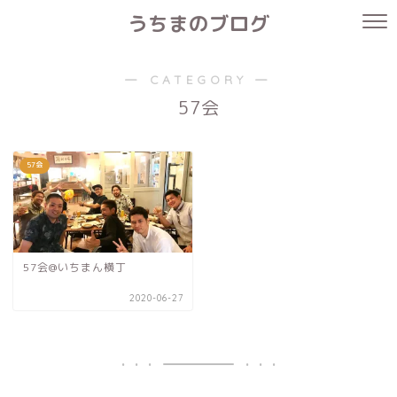
うちまのブログ
― CATEGORY ―
57会
57会
57会@いちまん横丁
2020-06-27