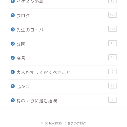
15
イケメンの素
375
ブログ
124
先生のコトバ
15
公園
42
名言
2
大人が知っておくべきこと
95
心がけ
1
身の回りに潜む危険
2016–2026 うちまのブログ