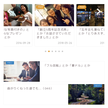
グ
ブログ
ブログ
過激な写真付きの」と
「創立5周年記念式典」
「忘年会も兼ねてま
「BIGなプレゼン
とか「お話させていただ
とか「とりあえず」
！」とか
きました」とか
2016-09-28
2018-05-26
2017-
「フル回転」とか「豪ドル」とか
曲がりくねった道でも...（046）