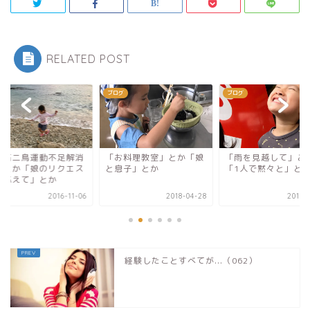
RELATED POST
グ
ブログ
ブログ
一石二鳥運動不足解消
「お料理教室」とか「娘
「雨を見越して」と
」とか「娘のリクエス
と息子」とか
「1人で黙々と」と
に応えて」とか
2016-11-06
2018-04-28
2018-
経験したことすべてが...（062）