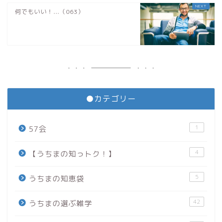
何でもいい！...（063）
●カテゴリー
1
57会
4
【うちまの知っトク！】
5
うちまの知恵袋
42
うちまの選ぶ雑学