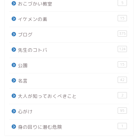
5
おこづかい教室
15
イケメンの素
375
ブログ
124
先生のコトバ
15
公園
42
名言
2
大人が知っておくべきこと
95
心がけ
1
身の回りに潜む危険