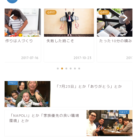
け
心がけ
心がけ
レー作りは人づくり
失敗した時こそ
たった10分の積み重
2017-07-16
2017-10-23
2017-0
「7月23日」とか「ありがとう」とか
「NAPOLI」とか「家族優先の良い職場
環境」とか