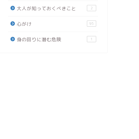
大人が知っておくべきこと
2
心がけ
95
身の回りに潜む危険
1