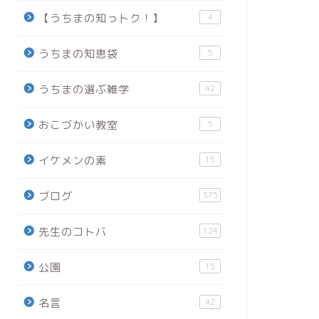
【うちまの知っトク！】
4
うちまの知恵袋
5
うちまの選ぶ雑学
42
おこづかい教室
5
イケメンの素
15
ブログ
375
先生のコトバ
124
公園
15
名言
42