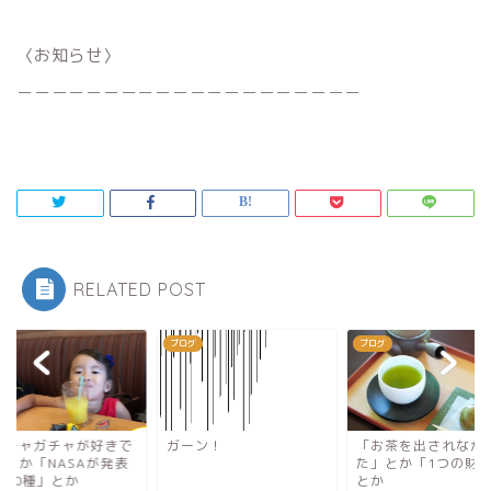
〈お知らせ〉
＿＿＿＿＿＿＿＿＿＿＿＿＿＿＿＿＿＿＿＿
RELATED POST
グ
ブログ
ブログ
ガチャガチャが好きで
ガーン！
「お茶を出されなか
」とか「NASAが発表
た」とか「1つの財
た50種」とか
とか