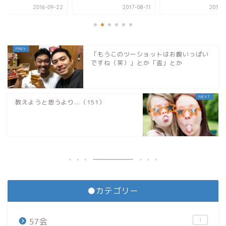
2016-09-22
2017-08-11
2017-
「もうこのツーショットはお腹いっぱい
ですね（笑）」とか「盃」とか
教えようと思うより...（151）
●カテゴリー
1
57会