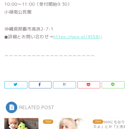
10:00〜11:00（受付開始9:30）
小禄南公民館
沖縄県那覇市高良2-7-1
◼︎詳細とお問い合わせ→
https://goo.gl/XS58Ij
＿＿＿＿＿＿＿＿＿＿＿＿＿＿＿＿＿＿＿＿
RELATED POST
「¥5,900にもなり
グ
ブログ
ブログ
たよ」とか「大先輩