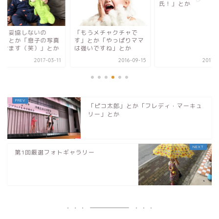
氏！」とか
私、妥協しないの
「もうメチャクチャで
。」とか「息子の写真
す」とか「やっぱりママ
載せます（笑）」とか
は強いですね」とか
2017-03-11
2016-09-15
2017-0
「ピコ太郎」とか「フレディ・マーキュ
リー」とか
第1回厳選フォトギャラリー