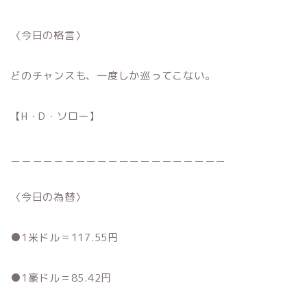
〈今日の格言〉
どのチャンスも、一度しか巡ってこない。
【H・D・ソロー】
＿＿＿＿＿＿＿＿＿＿＿＿＿＿＿＿＿＿＿＿
〈今日の為替〉
●1米ドル＝117.55円
●1豪ドル＝85.42円