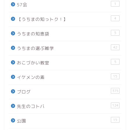
1
57会
4
【うちまの知っトク！】
5
うちまの知恵袋
42
うちまの選ぶ雑学
5
おこづかい教室
15
イケメンの素
375
ブログ
124
先生のコトバ
15
公園