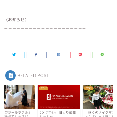
＿＿＿＿＿＿＿＿＿＿＿＿＿＿＿＿＿＿＿＿
〈お知らせ〉
＿＿＿＿＿＿＿＿＿＿＿＿＿＿＿＿＿＿＿＿
RELATED POST
グ
ブログ
ブログ
＠ロワジールホテル」
2017年4月1日より転職
「近くのメイクマン
か「過ぎてしまえば、
しました。
とか「ケーキ風に盛