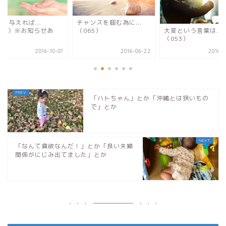
に与えれば...
チャンスを掴む為に...
大変という言葉は...
106）※お知らせあ
（065）
（053）
。
2016-10-07
2016-06-22
2016-0
「ハトちゃん」とか「沖縄とは狭いもの
で」とか
「なんて貪欲なんだ！」とか「良い夫婦
関係がにじみ出てました」とか