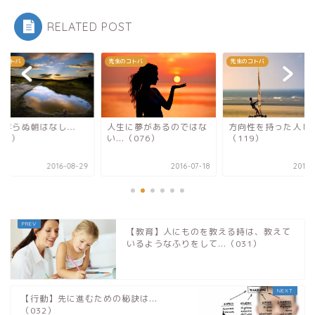
RELATED POST
のコトバ
先生のコトバ
先生のコトバ
昇らぬ朝はなし...
人生に夢があるのではな
方向性を持った人しか.
93）
い...（076）
（119）
2016-08-29
2016-07-18
2016-
【教育】人にものを教える時は、教えて
いるようなふりをして...（031）
【行動】先に進むための秘訣は...
（032）