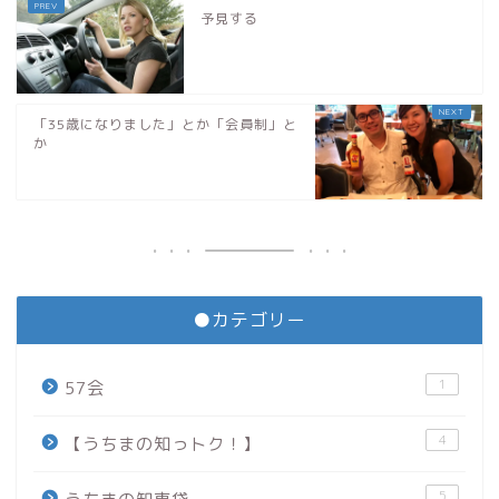
予見する
「35歳になりました」とか「会員制」と
か
●カテゴリー
1
57会
4
【うちまの知っトク！】
5