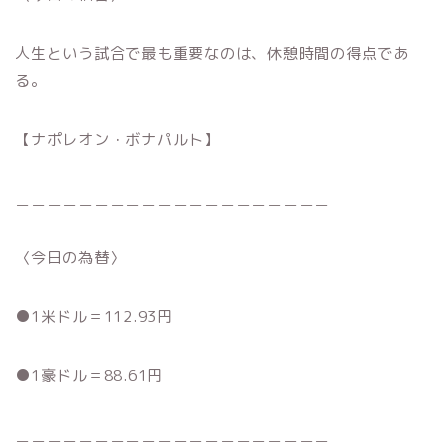
人生という試合で最も重要なのは、休憩時間の得点であ
る。
【ナポレオン・ボナパルト】
＿＿＿＿＿＿＿＿＿＿＿＿＿＿＿＿＿＿＿＿
〈今日の為替〉
●1米ドル＝112.93円
●1豪ドル＝88.61円
＿＿＿＿＿＿＿＿＿＿＿＿＿＿＿＿＿＿＿＿