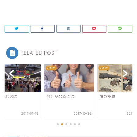
RELATED POST
け
心がけ
心がけ
近の若者は
何とかなるには
損の極致
2017-07-18
2017-10-26
2017-0