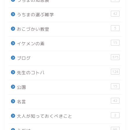
うちまの知恵袋
42
うちまの選ぶ雑学
5
おこづかい教室
15
イケメンの素
375
ブログ
124
先生のコトバ
15
公園
42
名言
2
大人が知っておくべきこと
95