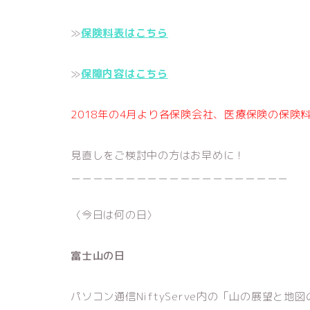
≫
保険料表はこちら
≫
保障内容はこちら
2018年の4月より各保険会社、医療保険の保険
見直しをご検討中の方はお早めに！
＿＿＿＿＿＿＿＿＿＿＿＿＿＿＿＿＿＿＿＿
〈今日は何の日〉
富士山の日
パソコン通信NiftyServe内の「山の展望と地図の