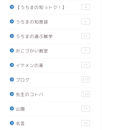
【うちまの知っトク！】
4
うちまの知恵袋
5
うちまの選ぶ雑学
42
おこづかい教室
5
イケメンの素
15
ブログ
375
先生のコトバ
124
公園
15
名言
42