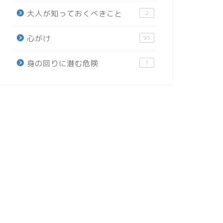
大人が知っておくべきこと
2
心がけ
95
身の回りに潜む危険
1