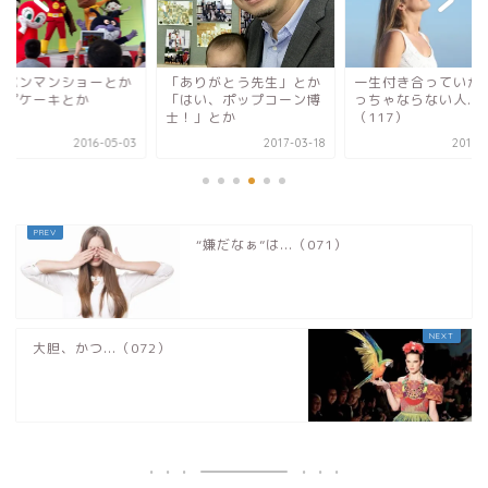
ンパンマンショーとか
「ありがとう先生」とか
一生付き合っていか
ップケーキとか
「はい、ポップコーン博
っちゃならない人...
士！」とか
（117）
2016-05-03
2017-03-18
2016-
“嫌だなぁ”は...（071）
大胆、かつ...（072）