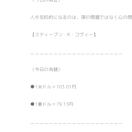
人が反抗的になるのは、頭の問題ではなく心の
【スティーブン・R・コヴィー】
＿＿＿＿＿＿＿＿＿＿＿＿＿＿＿＿＿＿＿＿
〈今日の為替〉
●1米ドル＝103.01円
●1豪ドル＝79.13円
＿＿＿＿＿＿＿＿＿＿＿＿＿＿＿＿＿＿＿＿