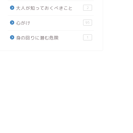
大人が知っておくべきこと
2
心がけ
95
身の回りに潜む危険
1