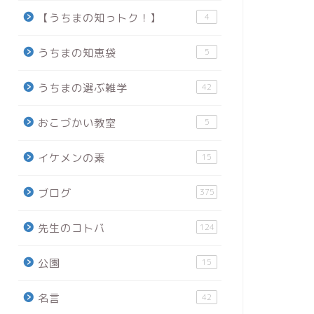
【うちまの知っトク！】
4
うちまの知恵袋
5
うちまの選ぶ雑学
42
おこづかい教室
5
イケメンの素
15
ブログ
375
先生のコトバ
124
公園
15
名言
42