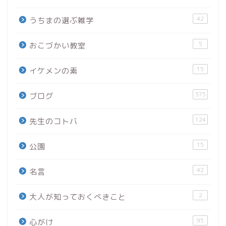
42
うちまの選ぶ雑学
5
おこづかい教室
15
イケメンの素
375
ブログ
124
先生のコトバ
15
公園
42
名言
2
大人が知っておくべきこと
95
心がけ