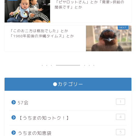
「ピヤロットさん」とか「需要>供給の
関係です」とか
「このお二方は格別でした」とか
「1968年前後の沖縄タイムス」とか
●カテゴリー
1
57会
4
【うちまの知っトク！】
5
うちまの知恵袋