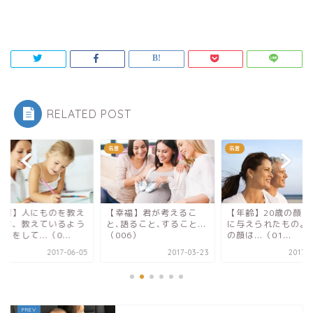
RELATED POST
名言
名言
教育】人にものを教え
【幸福】君が考えるこ
【年齢】20歳の顔は
時は、教えているよう
と､語ること､すること...
に与えられたもの｡5
りをして...（0...
（006）
の顔は...（01...
2017-06-05
2017-03-23
2017-0