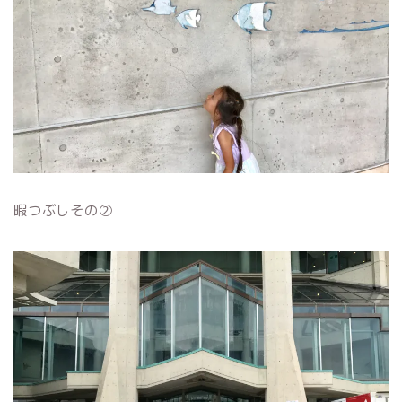
暇つぶしその②