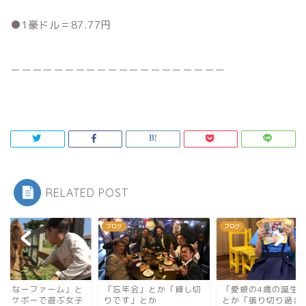
●1豪ドル＝87.77円
＿＿＿＿＿＿＿＿＿＿＿＿＿＿＿＿＿＿＿＿
RELATED POST
グ
ブログ
ブログ
うちなーファーム」と
「忘年会」とか「貸し切
「愛娘の4歳の誕生
「スケボーで遊ぶ女子
りです」とか
とか「張り切り過ぎ