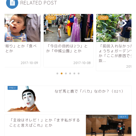
RELATED POST
グ
ブログ
ブログ
場所取り」とか「食べ
「今日の目的は2つ」と
「前回入れなかった“
め」とか
か「中城公園」とか
ょうちょガーデン”」
か「ここが原因で夕
抜...
2017-10-09
2017-10-08
2017-
なぜ馬と鹿で「バカ」なのか？（021）
「主役はオレだ！」とか「まず私がする
ことと言えばこれ」とか