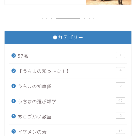
●カテゴリー
1
57会
4
【うちまの知っトク！】
5
うちまの知恵袋
42
うちまの選ぶ雑学
5
おこづかい教室
15
イケメンの素