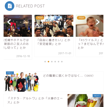
RELATED POST
グ
ブログ
ブログ
結婚式場やホテルでは
「自由に働きたい」とか
「RSウイルス」とか
く、新郎のご友人のお
「安定経営」とか
っ？まだなんですか
を貸し切って」とか
とか
.
2017-11-01
2017-0
2016-12-10
どの職業に就くかではなく...（069）
「ステラ・アルトワ」とか「火拳のエー
ス」とか