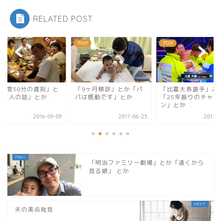
RELATED POST
ログ
ブログ
ブログ
9ヶ月検診」とか「パ
「比嘉大吾選手」とか
「ピコ太郎」とか「
は感動です」とか
「25年振りのチャンピオ
ディ・マーキュリー
ン」とか
か
2017-06-25
2017-05-20
2016-
「明治ファミリー劇場」とか「遠くから
見る娘」 とか
夫の美点発見