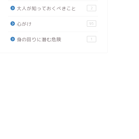
大人が知っておくべきこと
2
心がけ
95
身の回りに潜む危険
1