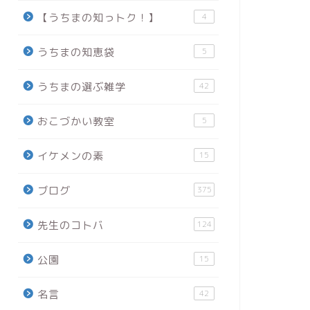
【うちまの知っトク！】
4
うちまの知恵袋
5
うちまの選ぶ雑学
42
おこづかい教室
5
イケメンの素
15
ブログ
375
先生のコトバ
124
公園
15
名言
42