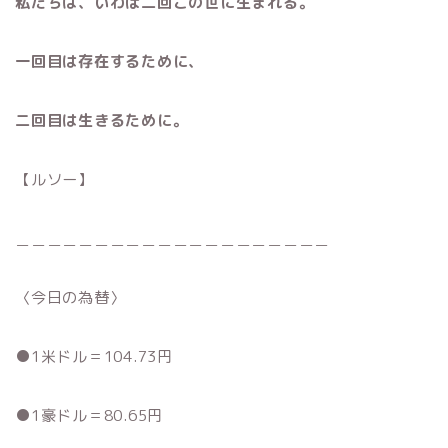
私たちは、いわば二回この世に生まれる。
一回目は存在するために、
二回目は生きるために。
【ルソー】
＿＿＿＿＿＿＿＿＿＿＿＿＿＿＿＿＿＿＿＿
〈今日の為替〉
●1米ドル＝104.73円
●1豪ドル＝80.65円