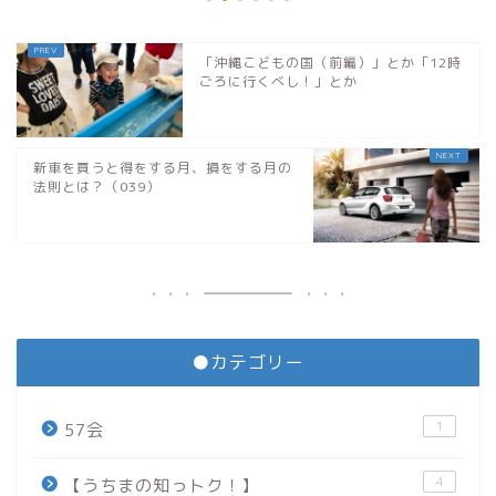
「沖縄こどもの国（前編）」とか「12時
ごろに行くべし！」とか
新車を買うと得をする月、損をする月の
法則とは？（039）
●カテゴリー
1
57会
4
【うちまの知っトク！】