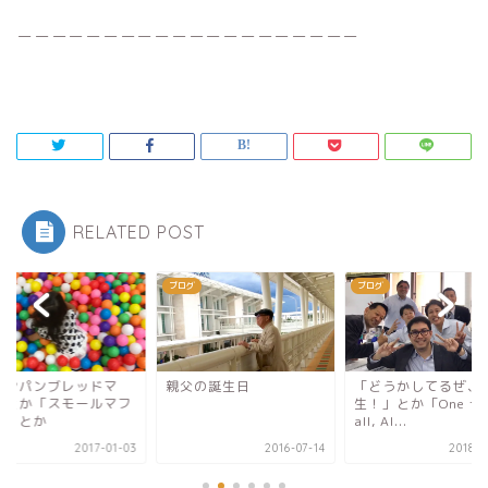
＿＿＿＿＿＿＿＿＿＿＿＿＿＿＿＿＿＿＿＿
RELATED POST
グ
ブログ
ブログ
父の誕生日
「どうかしてるぜ、82年
「おこづかい教室」
生！」とか「One for
「依頼」とか「夫婦
all, Al...
から」とか
2016-07-14
2018-02-26
2017-