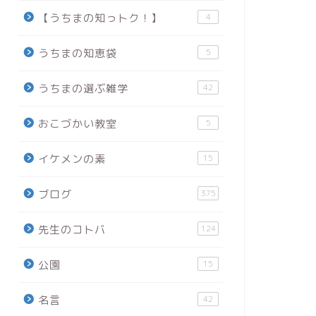
【うちまの知っトク！】
4
うちまの知恵袋
5
うちまの選ぶ雑学
42
おこづかい教室
5
イケメンの素
15
ブログ
375
先生のコトバ
124
公園
15
名言
42