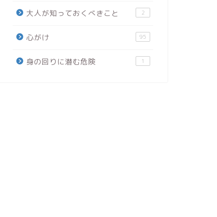
大人が知っておくべきこと
2
心がけ
95
身の回りに潜む危険
1