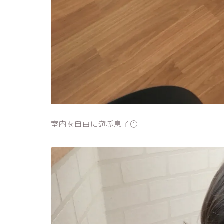
室内を自由に遊ぶ息子①