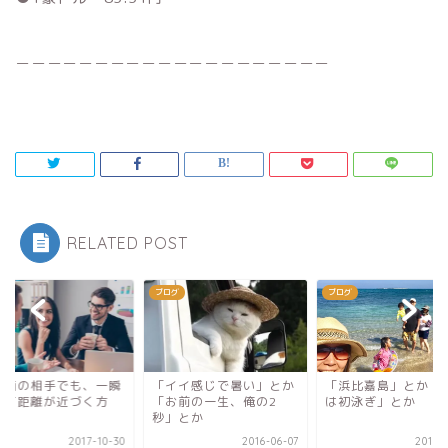
＿＿＿＿＿＿＿＿＿＿＿＿＿＿＿＿＿＿＿＿
RELATED POST
グ
ブログ
ブログ
対面の相手でも、一瞬
「イイ感じで暑い」とか
「浜比嘉島」とか「
して距離が近づく方
「お前の一生、俺の2
は初泳ぎ」とか
。
秒」とか
2017-10-30
2016-06-07
2018-