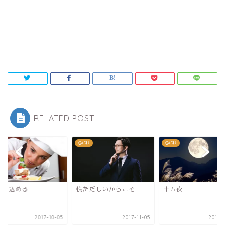
＿＿＿＿＿＿＿＿＿＿＿＿＿＿＿＿＿＿＿＿
RELATED POST
け
心がけ
心がけ
情を込める
慌ただしいからこそ
十五夜
2017-10-05
2017-11-05
2017-