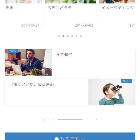
束の先後
お先にどうぞ
イメージチェンジ
2017-10-21
2017-08-02
2017-0
良き個性
〈後でいいか〉にご用心
●カテゴリー