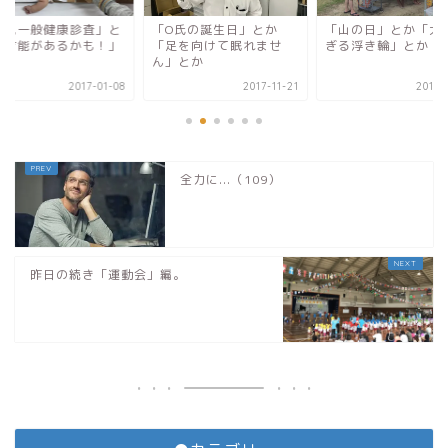
診査」と
「O氏の誕生日」とか
「山の日」とか「大き過
未定
かも！」
「足を向けて眠れませ
ぎる浮き輪」とか
ん」とか
17-01-08
2017-11-21
2016-08-11
全力に...（109）
昨日の続き「運動会」編。