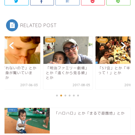
RELATED POST
グ
ブログ
ブログ
呼ばれないので」とか
「明治ファミリー劇場」
「57会」とか「半端
私自身が驚いていま
とか「遠くから見る娘」
って！」とか
」とか
とか
2017-06-03
2017-08-05
2018-0
「ハロハロ」とか「まるで遊園地」とか