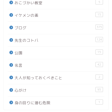
5
おこづかい教室
15
イケメンの素
375
ブログ
124
先生のコトバ
15
公園
42
名言
2
大人が知っておくべきこと
95
心がけ
1
身の回りに潜む危険