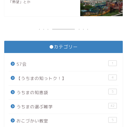
「熱望」とか
●カテゴリー
1
57会
4
【うちまの知っトク！】
5
うちまの知恵袋
42
うちまの選ぶ雑学
5
おこづかい教室