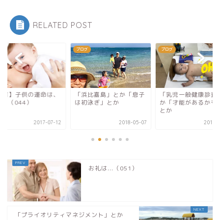
RELATED POST
グ
ブログ
ブログ
教育】子供の運命は、
「浜比嘉島」とか「息子
「乳児一般健康診査
...（044）
は初泳ぎ」とか
か「才能があるかも
とか
2017-07-12
2018-05-07
2017-
お礼は...（051）
「プライオリティマネジメント」とか