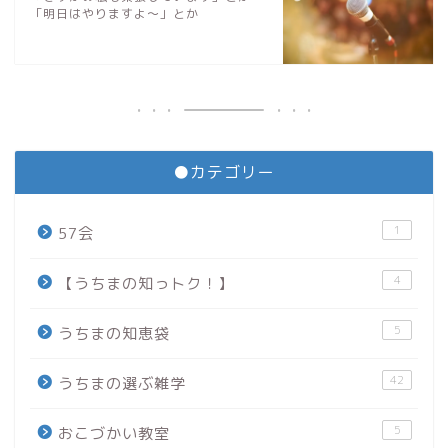
「明日はやりますよ〜」とか
●カテゴリー
1
57会
4
【うちまの知っトク！】
5
うちまの知恵袋
42
うちまの選ぶ雑学
5
おこづかい教室