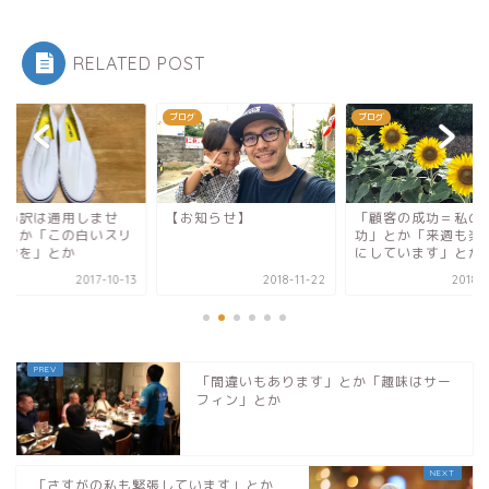
RELATED POST
グ
ブログ
ブログ
言い訳は通用しませ
【お知らせ】
「顧客の成功＝私の
」とか「この白いスリ
功」とか「来週も楽
ポンを」とか
にしています」とか
2017-10-13
2018-11-22
2018-0
「間違いもあります」とか「趣味はサー
フィン」とか
「さすがの私も緊張しています」とか