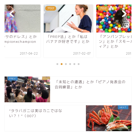
グ
ブログ
ブログ
エルサのドレス」とか
「PREP法」とか「私は
「アンパンブレッド
hampion×champion
バナナが好きです」とか
ン」とか「スモール
とか
ィア」とか
2017-04-22
2017-02-07
2017-
「未知との遭遇」とか「ピアノ発表会の
合同練習」とか
“タラバガニは実はカニではな
い？！”（007）